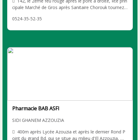
142, le 2ème feu rouge après le pont à droite, Rte prin
cipale Marché de Gros après Sanitaire Chorouk tournez
à gauche, Marrakech SIDI GHANEM AZZOUZIA
0524-35-52-35
Pharmacie BAB ASFI
SIDI GHANEM AZZOUZIA
400m après Lycée Azouzia et après le dernier Rond P
oint du grand Bd. qui se situe au milieu d'El Azzouzia, Ma