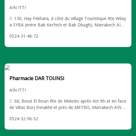
AÏN ITTI
130, Hay Fekhara, à côté du Village Touristique Rte Wilay
a SYBA (entre Bab Kechich et Bab Dbagh), Marrakech AÏN I
TTI
0524-31-46-72
Pharmacie DAR TOUNSI
AÏN ITTI
66, Biout El Boun Rte de Meknès après Aïn Itti et en face
de Villas Borj Ennakhil et près de METRO, Marrakech AÏN IT
TI
0524-32-96-52