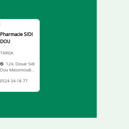
Pharmacie SIDI
DOU
TARGA
124, Douar Sidi
Dou Massmoudi e
ntre l’Ecole Ouhou
0524-34-18-77
d et la Mosquée d
e Sidi Dou, Marrak
ech TARGA