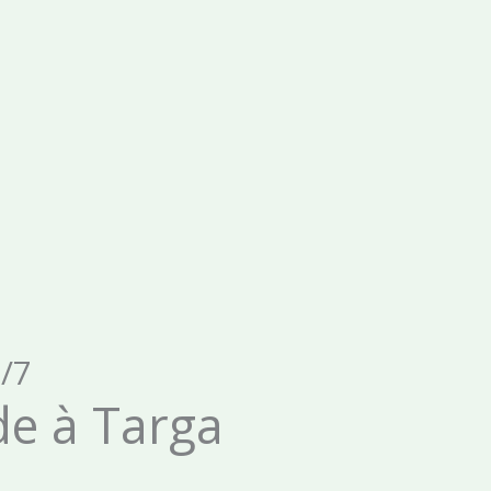
/7
de à Targa