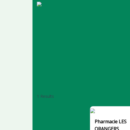
1 Results
Pharmacie LES
ORANGERS